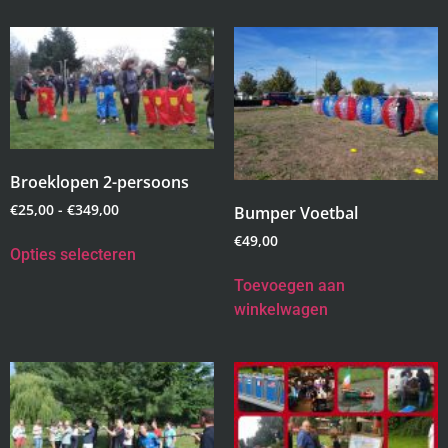
Broeklopen 2-persoons
€
25,00
-
€
349,00
Bumper Voetbal
€
49,00
Opties selecteren
Toevoegen aan
winkelwagen