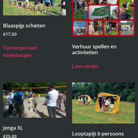
Blaaspijp schieten
€
17,50
Verhuur spellen en
Toevoegen aan
activiteiten
winkelwagen
Lees verder
Jenga XL
Looptapijt 6-persoons
€
25,00