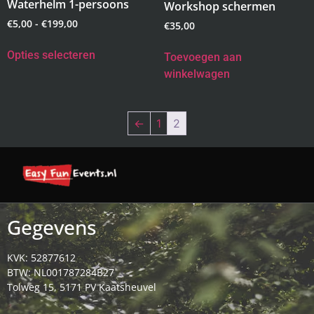
Waterhelm 1-persoons
Workshop schermen
€
5,00
-
€
199,00
€
35,00
Opties selecteren
Toevoegen aan
winkelwagen
←
1
2
Gegevens
KVK: 52877612
BTW: NL001787284B27
Tolweg 15, 5171 PV Kaatsheuvel