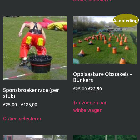
Aanbieding!
Opblaasbare Obstakels –
Bunkers
€
25,00
€
22,50
Sponsbroekenrace (per
stuk)
Toevoegen aan
€
25,00
-
€
185,00
winkelwagen
Opties selecteren