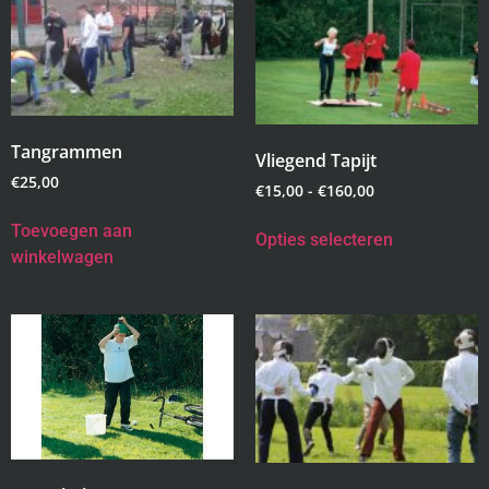
Tangrammen
Vliegend Tapijt
€
25,00
€
15,00
-
€
160,00
Toevoegen aan
Opties selecteren
winkelwagen