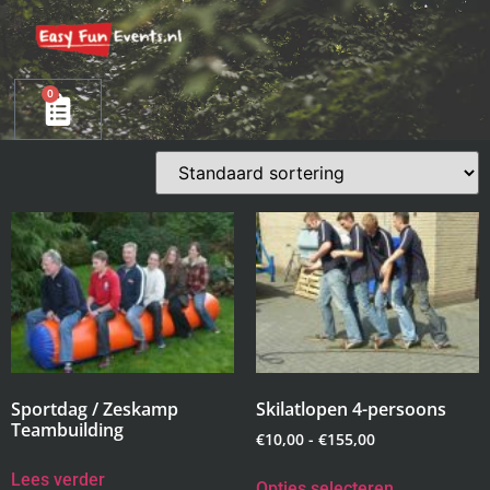
0
Sportdag / Zeskamp
Skilatlopen 4-persoons
Teambuilding
€
10,00
-
€
155,00
Lees verder
Opties selecteren