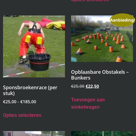
Aanbieding!
Opblaasbare Obstakels –
Bunkers
€
25,00
€
22,50
Sponsbroekenrace (per
stuk)
Toevoegen aan
€
25,00
-
€
185,00
winkelwagen
Opties selecteren