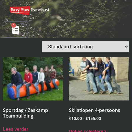
0
Sportdag / Zeskamp
Skilatlopen 4-persoons
Teambuilding
€
10,00
-
€
155,00
Lees verder
Opties selecteren