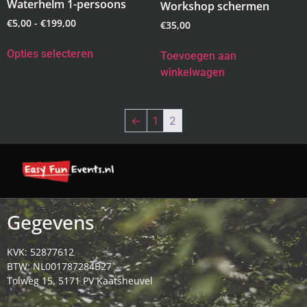
Waterhelm 1-persoons
Workshop schermen
€
5,00
-
€
199,00
€
35,00
Opties selecteren
Toevoegen aan
winkelwagen
←
1
2
Gegevens
KVK: 52877612
BTW: NL001787284B27
Tolweg 15, 5171 PV Kaatsheuvel