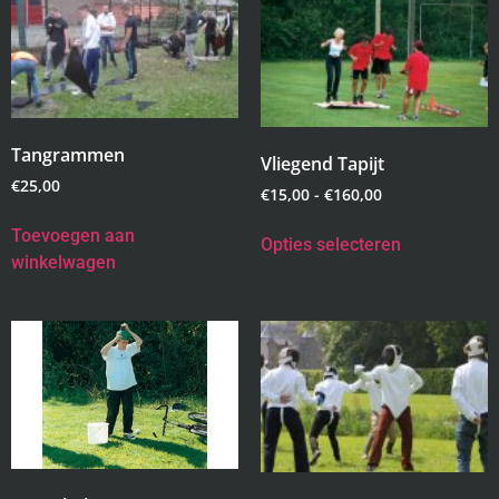
Tangrammen
Vliegend Tapijt
€
25,00
€
15,00
-
€
160,00
Toevoegen aan
Opties selecteren
winkelwagen