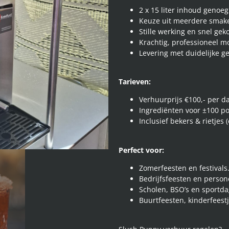
2 x 15 liter inhoud genoeg 
Keuze uit meerdere smake
Stille werking en snel gek
Krachtig, professioneel m
Levering met duidelijke ge
Tarieven:
Verhuurprijs €100,- per da
Ingrediënten voor ±100 por
Inclusief bekers & rietjes (
Perfect voor:
Zomerfeesten en festivals
Bedrijfsfeesten en persone
Scholen, BSO’s en sportda
Buurtfeesten, kinderfeest