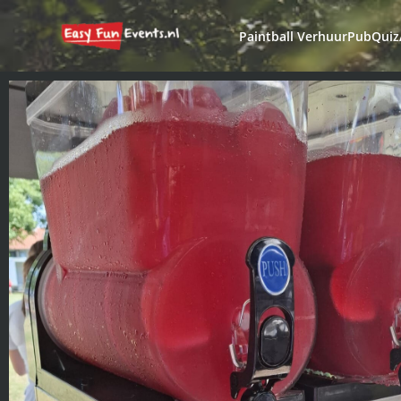
Paintball Verhuur
PubQuiz