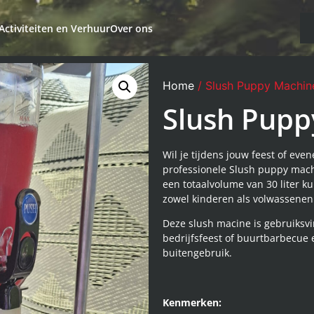
Activiteiten en Verhuur
Over ons
Home
/ Slush Puppy Machin
Slush Pupp
Wil je tijdens jouw feest of ev
professionele Slush puppy mach
een totaalvolume van 30 liter k
zowel kinderen als volwassenen
Deze slush macine is gebruiksvi
bedrijfsfeest of buurtbarbecue
buitengebruik.
Kenmerken: