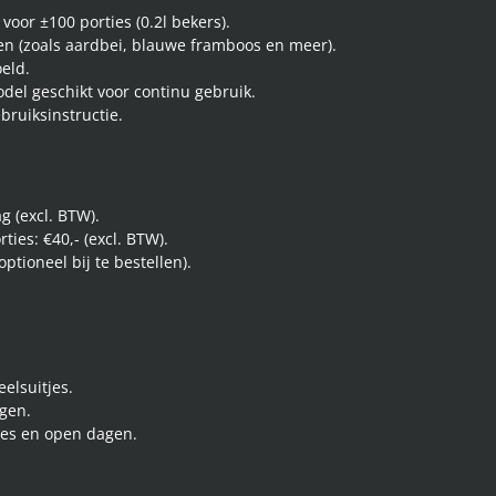
voor ±100 porties (0.2l bekers).
n (zoals aardbei, blauwe framboos en meer).
oeld.
odel geschikt voor continu gebruik.
bruiksinstructie.
g (excl. BTW).
ties: €40,- (excl. BTW).
optioneel bij te bestellen).
.
elsuitjes.
gen.
jes en open dagen.