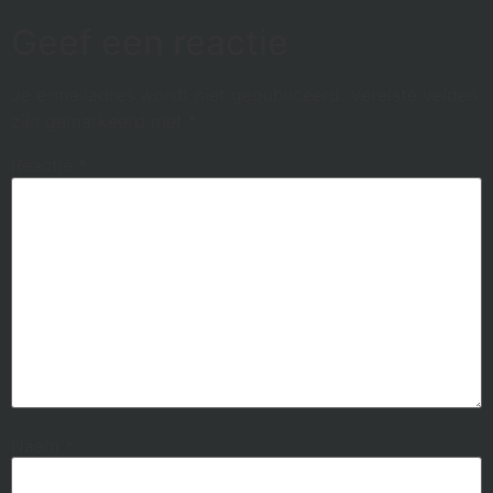
Geef een reactie
Je e-mailadres wordt niet gepubliceerd.
Vereiste velden
zijn gemarkeerd met
*
Reactie
*
Naam
*