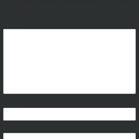
Je e-mailadres wordt niet gepubliceerd.
Vereiste velden
zijn gemarkeerd met
*
Reactie
*
Naam
*
E-mail
*