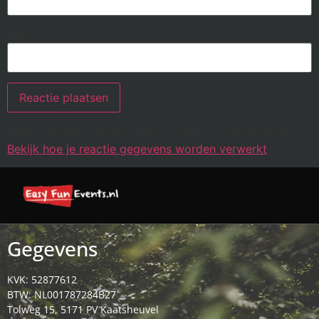
Site
Deze site gebruikt Akismet om spam te verminderen.
Bekijk hoe je reactie gegevens worden verwerkt
.
Gegevens
KVK: 52877612
BTW: NL001787284B27
Tolweg 15, 5171 PV Kaatsheuvel