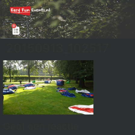
0
20150913_102517
Geef een reactie