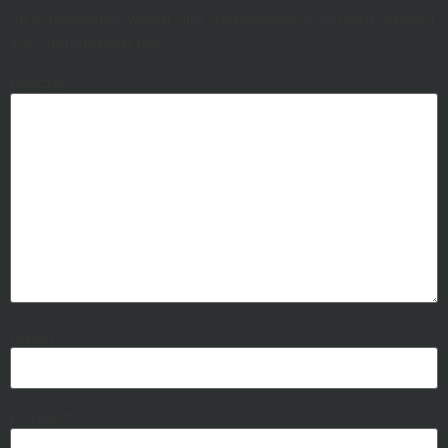
Je e-mailadres wordt niet gepubliceerd.
Vereiste velden
zijn gemarkeerd met
*
Reactie
*
Naam
*
E-mail
*