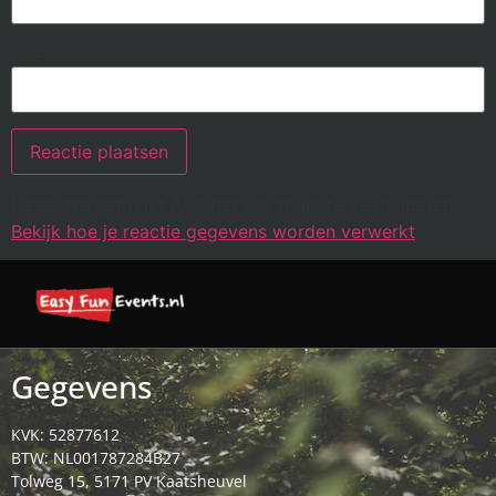
Site
Deze site gebruikt Akismet om spam te verminderen.
Bekijk hoe je reactie gegevens worden verwerkt
.
Gegevens
KVK: 52877612
BTW: NL001787284B27
Tolweg 15, 5171 PV Kaatsheuvel