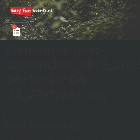
0
Elementor-post-
screenshot_4512_202
06-16-20-04-
24_27af2c8f.png
Geef een reactie