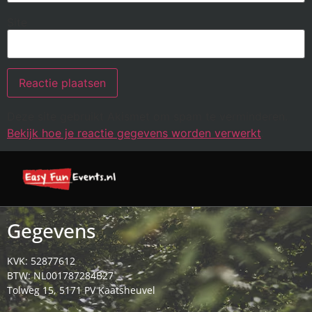
Site
Deze site gebruikt Akismet om spam te verminderen.
Bekijk hoe je reactie gegevens worden verwerkt
.
Gegevens
KVK: 52877612
BTW: NL001787284B27
Tolweg 15, 5171 PV Kaatsheuvel