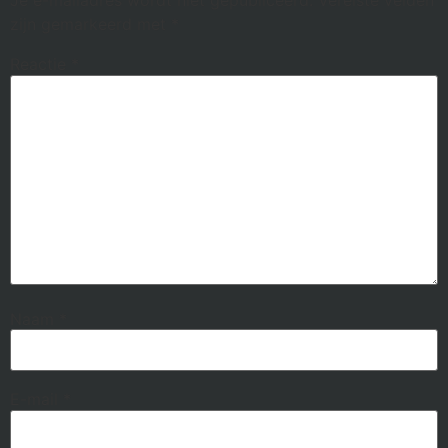
Je e-mailadres wordt niet gepubliceerd.
Vereiste velden
zijn gemarkeerd met
*
Reactie
*
Naam
*
E-mail
*