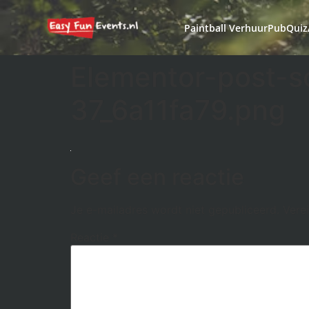
Paintball Verhuur
PubQuiz
Elementor-post-
37_6a11fa79.png
Geef een reactie
Je e-mailadres wordt niet gepubliceerd.
Vere
Reactie
*