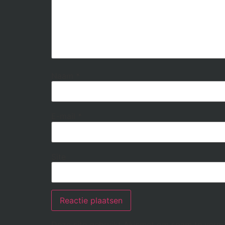
Naam
*
E-mail
*
Site
Deze site gebruikt Akismet om spam te verm