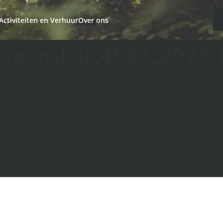
Activiteiten en Verhuur
Over ons
screenshot_4544_2025
iste velden zijn gemarkeerd met
*