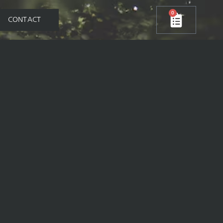
0
CONTACT