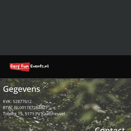
Gegevens
KVK: 52877612
BTW: NL001787284B27
Tolweg 15, 5171 PV Kaatsheuvel
Contact