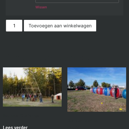
Wissen
Toevoegen aan winkelwagen
Gerelateerde producten
Bamboe Challenge
Bumper Voetbal
€
49,00
Lees verder