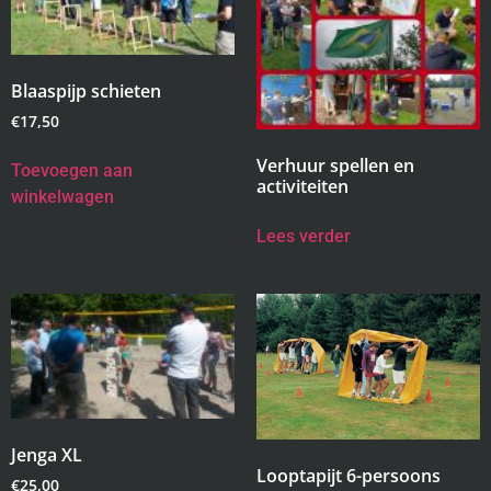
Blaaspijp schieten
€
17,50
Verhuur spellen en
Toevoegen aan
activiteiten
winkelwagen
Lees verder
Jenga XL
Looptapijt 6-persoons
€
25,00