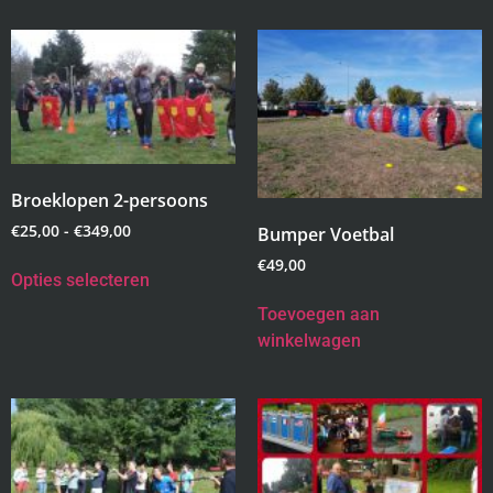
Broeklopen 2-persoons
€
25,00
-
€
349,00
Bumper Voetbal
€
49,00
Opties selecteren
Toevoegen aan
winkelwagen