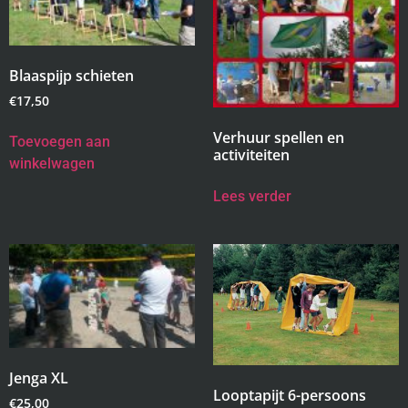
Blaaspijp schieten
€
17,50
Verhuur spellen en
Toevoegen aan
activiteiten
winkelwagen
Lees verder
Jenga XL
Looptapijt 6-persoons
€
25,00