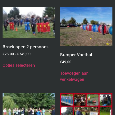
Broeklopen 2-persoons
€
25,00
-
€
349,00
Bumper Voetbal
€
49,00
Opties selecteren
Toevoegen aan
winkelwagen