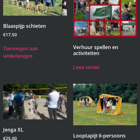
Blaaspijp schieten
€
17,50
Verhuur spellen en
Toevoegen aan
activiteiten
winkelwagen
Lees verder
Jenga XL
Looptapijt 6-persoons
€
25,00