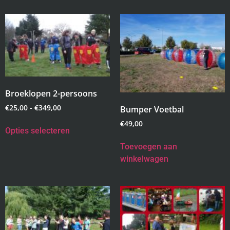
Broeklopen 2-persoons
€
25,00
-
€
349,00
Bumper Voetbal
€
49,00
Opties selecteren
Toevoegen aan
winkelwagen