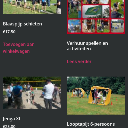
Blaaspijp schieten
€
17,50
Verhuur spellen en
Toevoegen aan
activiteiten
winkelwagen
Lees verder
Jenga XL
Looptapijt 6-persoons
€
25,00