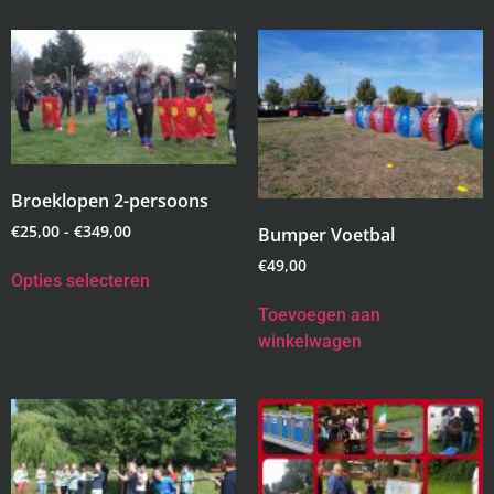
Broeklopen 2-persoons
€
25,00
-
€
349,00
Bumper Voetbal
€
49,00
Opties selecteren
Toevoegen aan
winkelwagen