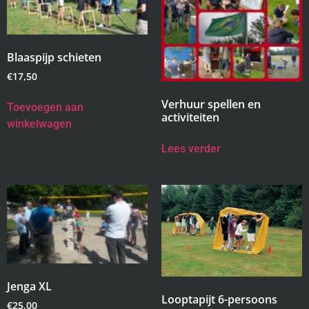
Blaaspijp schieten
€
17,50
Verhuur spellen en
Toevoegen aan
activiteiten
winkelwagen
Lees verder
Jenga XL
Looptapijt 6-persoons
€
25,00