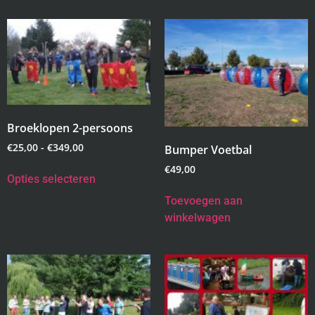
Broeklopen 2-persoons
€
25,00
-
€
349,00
Bumper Voetbal
€
49,00
Opties selecteren
Toevoegen aan
winkelwagen