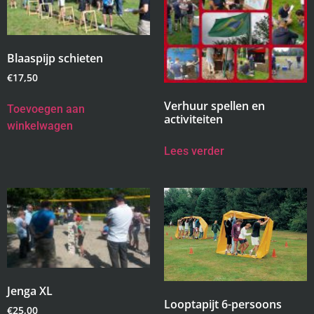
Blaaspijp schieten
€
17,50
Verhuur spellen en
Toevoegen aan
activiteiten
winkelwagen
Lees verder
Jenga XL
Looptapijt 6-persoons
€
25,00