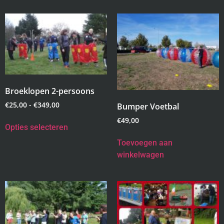
Broeklopen 2-persoons
€
25,00
-
€
349,00
Bumper Voetbal
€
49,00
Opties selecteren
Toevoegen aan
winkelwagen